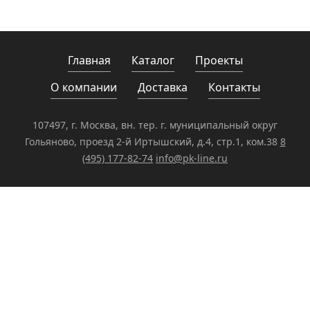
Главная
Каталог
Проекты
О компании
Доставка
Контакты
107497, г. Москва, вн. тер. г. муниципальный округ
Гольяново, проезд 2-й Иртышский, д.4, стр.1, ком.38
8
(495) 177-82-74
info@pk-line.ru
ЗАДАТЬ ВОПРОС
Ваше имя: